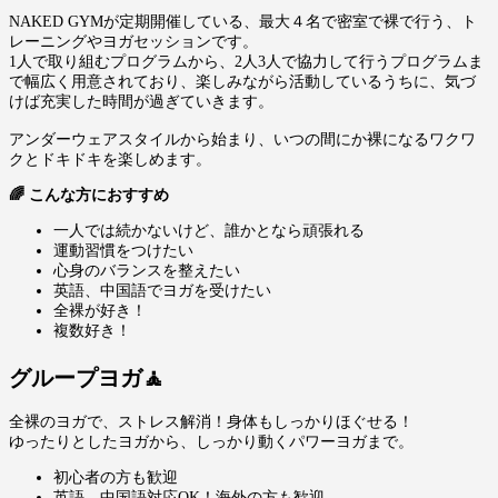
NAKED GYMが定期開催している、最大４名で密室で裸で行う、ト
レーニングやヨガセッションです。
1人で取り組むプログラムから、2人3人で協力して行うプログラムま
で幅広く用意されており、楽しみながら活動しているうちに、気づ
けば充実した時間が過ぎていきます。
アンダーウェアスタイルから始まり、いつの間にか裸になるワクワ
クとドキドキを楽しめます。
🌈 こんな方におすすめ
一人では続かないけど、誰かとなら頑張れる
運動習慣をつけたい
心身のバランスを整えたい
英語、中国語でヨガを受けたい
全裸が好き！
複数好き！
グループヨガ
🧘
全裸のヨガで、ストレス解消！身体もしっかりほぐせる！
ゆったりとしたヨガから、しっかり動くパワーヨガまで。
初心者の方も歓迎
英語、中国語対応OK！海外の方も歓迎