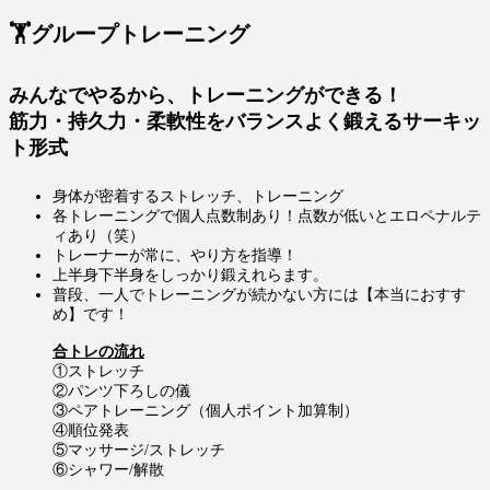
🏋️グループトレーニング
みんなでやるから、トレーニングができる！
筋力・持久力・柔軟性をバランスよく鍛えるサーキッ
ト形式
身体が密着するストレッチ、トレーニング
各トレーニングで個人点数制あり！点数が低いとエロペナルテ
ィあり（笑）
トレーナーが常に、やり方を指導！
上半身下半身をしっかり鍛えれらます。
普段、一人でトレーニングが続かない方には【本当におすす
め】です！
合トレの流れ
①ストレッチ
②パンツ下ろしの儀
③ペアトレーニング（個人ポイント加算制）
④順位発表
⑤マッサージ/ストレッチ
⑥シャワー/解散